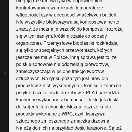
ulegają rozkładowi tylko w odpowiednich,
kontrolowanych warunkach: temperaturze,
wilgotności czy w obecności właściwych bakterii.
Nie wszystkie biotworzywa są kompostowalne (to
znaczy, że można je wrzucić do kompostu i rozłożą
się w tym samym, krótkim czasie co odpady
organiczne). Przemysłowe bioplastiki rozkładają
się tylko w specjalnych przetwórniach, których
jeszcze nie ma w Polsce. Inną sprawą jest to, że
polskie sortownie nie oddzielają biotworzyw,
zanieczyszczają więc one frakcje tworzyw
sztucznych. Na rynku poza tym jest niewiele
produktów z nich wykonanych. Osobiście znam na
przykład szczoteczki do zębów z PLA i narzędzia
kuchenne wykonane z bambusa – takie jak deski
do krojenia lub chochle. Można jeszcze kupić
produkty wykonane z WPC, czyli tworzywa
sztucznego zmieszanego z mączką drzewną.
Należą do nich na przykład deski tarasowe. Są też