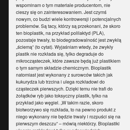
wspominam o tym materiale producentom, nie
cieszy się on zainteresowaniem. Jest czymś
nowym, co budzi wiele kontrowersji i potencjalnych
problemów. Są tacy, którzy są przekonani, że skoro
ten bioplastik, na przykład polilaktyd (PLA),
pozostaje trwały, to biodegradowalność jest zwykłą
„ściemą” (to cytat). Wyjaśniam wtedy, że zwykły
plastik nie rozkłada się, tylko degraduje do
mikrocząsteczek, które zawsze będą już plastikiem
o tym samym składzie chemicznym. Bioplastik
natomiast jest wykonany z surowców takich jak
kukurydza lub trzcina i ulega rozkładowi do
cząsteczek pierwszych. Dzięki temu nie trafi do
żołądków ryb jako toksyczny plastik, tylko na
przykład jako węgiel. „W takim razie, skoro
biotworzywo się rozkłada, to na pewno produkt z
niego wykonany nie będzie trwały i rozpuści się na
pierwszym deszczu” – mówią niektórzy. Bioplastiki