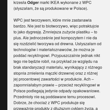
krzesła
Odger
marki IKEA wykonane z WPC
(słyszałam, że są produkowane w Polsce).
WPC jest tworzywem, które mnie zastanawia
bardzo. Nie jest to biotworzywo, więc potraktujcie
to jako dygresję. Zmniejsza zużycie plastiku – to
plus. Ale jednocześnie jest kompozytem i nie da
się rozdzielić tworzywa od drewna. Usłyszałam od
technologów i materiałoznawców, że można je
poddać recyklingowi. Przypuszczalnie jednak nikt
tego nie będzie robił, na przykład ze względu na
brak standaryzacji materiału, wynikający z różnego
stopnia zmielenia mączki drzewnej oraz z różnej
jej procentowej zawartości w produkcie. Ach –
zapomniałabym prawie – przecież recyklingowi w
Polsce podlegają jedynie odpady opakowaniowe.
Przedmioty nie są poddawane temu procesowi.
Dobrze, że chociaż z WPC produkuje się
przeważnie produkty z dłuższym cyklem życia, a