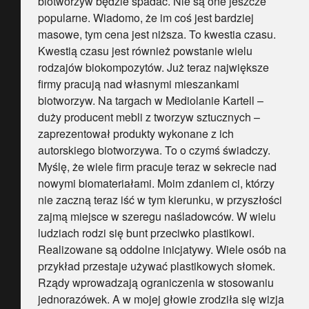
biotworzyw będzie spadać. Nie są one jeszcze
popularne. Wiadomo, że im coś jest bardziej
masowe, tym cena jest niższa. To kwestia czasu.
Kwestią czasu jest również powstanie wielu
rodzajów biokompozytów. Już teraz największe
firmy pracują nad własnymi mieszankami
biotworzyw. Na targach w Mediolanie Kartell –
duży producent mebli z tworzyw sztucznych –
zaprezentował produkty wykonane z ich
autorskiego biotworzywa. To o czymś świadczy.
Myślę, że wiele firm pracuje teraz w sekrecie nad
nowymi biomateriałami. Moim zdaniem ci, którzy
nie zaczną teraz iść w tym kierunku, w przyszłości
zajmą miejsce w szeregu naśladowców. W wielu
ludziach rodzi się bunt przeciwko plastikowi.
Realizowane są oddolne inicjatywy. Wiele osób na
przykład przestaje używać plastikowych słomek.
Rządy wprowadzają ograniczenia w stosowaniu
jednorazówek. A w mojej głowie zrodziła się wizja