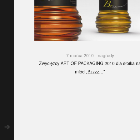
7 marca 2010
nagrody
Zwycięzcy ART OF PACKAGING 2010 dla słoika n
miód „Bzzzz…”