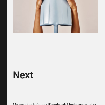
Next
Możesz śledzić nasz
Facebook
i
Instagram,
albo