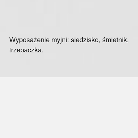
Wyposażenie myjni: siedzisko, śmietnik,
trzepaczka.
Projekt powstał dla firmy Eurowash która jest liderem
branży wśród producentów myjni samochodowych,
bezdotykowych. Projekt wzorniczy został poprzedzony
badaniami otoczenia firmy, potrzeb użytkowników oraz
potencjału rynku. Badania posłużyły nam do
stworzenia strategii zastosowania wzornictwa w firmie
Eurowash. Projekt wzorniczy obejmował: serię
obudów do urządzeń myjących, odkurzaczy jedno i