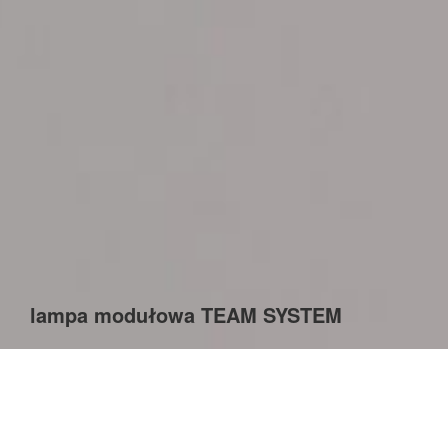
lampa modułowa TEAM SYSTEM
Team System to modularna lampa składająca się z 3
elementów które dają duże możliwości konfiguracji. Lampa
została stworzona z myślą o zastosowaniu biurowym.
Jej
forma wzbogaca wnętrze, tworząc przytulną atmosferę,