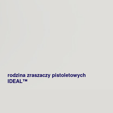
rodzina zraszaczy pistoletowych
IDEAL™
Projekt zraszaczy pistoletowych dla linii IDEAL
zaprojektowaliśmy kładąc nacisk na prostą i
niezawodną konstrukcję. Suwak od blokady
strumienia można przesuwać tą samą ręką w której