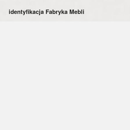
identyfikacja Fabryka Mebli
Fabryka Mebli jest marką firmy Studio93, która
zajmuje się produkcją komponentów mebli na
wymiar, a jej oferta jest przeznaczona dla stolarzy
wykonujących projekty i realizacje mebli dla swoich
klientów. Chcąc poszerzyć obszar dystrybucji oraz
dotrzeć do klientów indywidualnych, firma
wprowadziła usługę konfiguratora mebli on-line
oraz nowe wzory komponentów. W projektach
wykorzystywane są fronty frezowane, które
powstały w ramach współpracy z KABO&PYDO.
Głównym celem komunikacji wizualnej było
zbudowanie tożsamości i wizerunku godnej
zaufania młodej marki. Równocześnie, życzeniem
właściciela było, aby w logo znalazło się